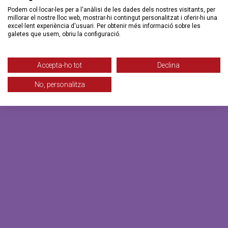
Podem col·locar-les per a l'anàlisi de les dades dels nostres visitants, per
millorar el nostre lloc web, mostrar-hi contingut personalitzat i oferir-hi una
excel·lent experiència d'usuari. Per obtenir més informació sobre les
galetes que usem, obriu la configuració.
Accepta-ho tot
Declina
No, personalitza