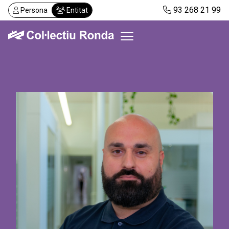
Vés
93 268 21 99
Persona
Entitat
al
contingut
Col·lectiu Ronda
Serveis
Actualitat
Despatxos
Demanar visita
Abonaments
CA
ES