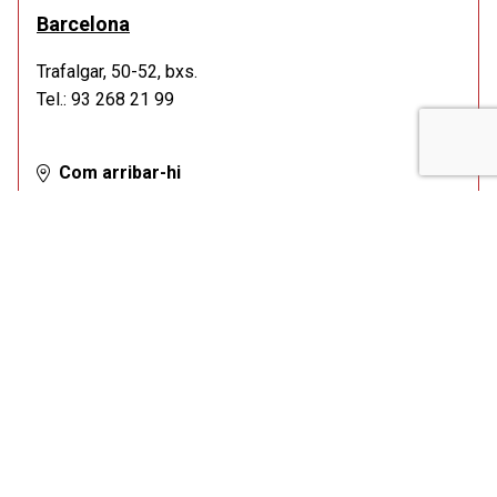
Barcelona
Trafalgar, 50-52, bxs.
Tel.: 93 268 21 99
Com arribar-hi
De dilluns a dijous de 9:00 a 14:00 h i de 15:00 a 19:30
h.
Divendres de 9:00 a 14:00 h.