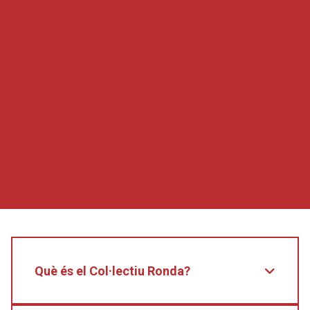
Què és el Col·lectiu Ronda?
El Col·lectiu Ronda és una cooperativa formada