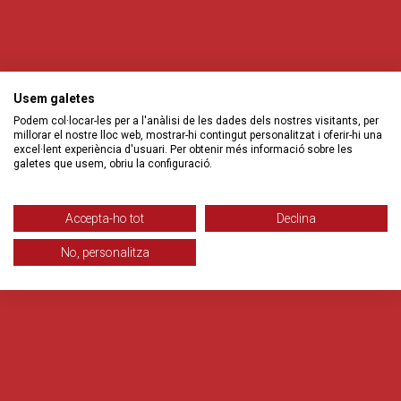
Usem galetes
Podem col·locar-les per a l'anàlisi de les dades dels nostres visitants, per
millorar el nostre lloc web, mostrar-hi contingut personalitzat i oferir-hi una
excel·lent experiència d'usuari. Per obtenir més informació sobre les
galetes que usem, obriu la configuració.
Accepta-ho tot
Declina
No, personalitza