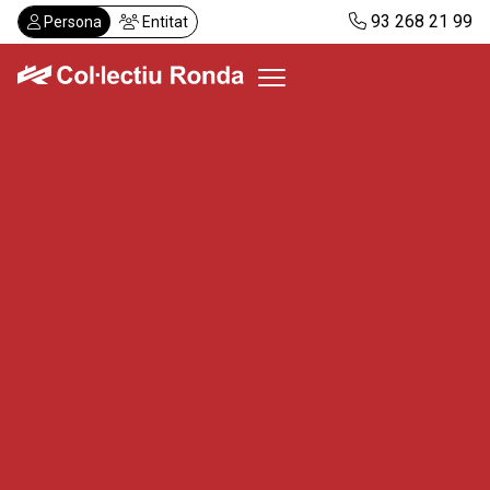
Vés
93 268 21 99
Persona
Entitat
al
contingut
Col·lectiu Ronda
Serveis
Actualitat
Despatxos
Demanar visita
Abonaments
CA
ES