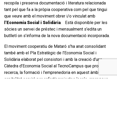
recopila i preserva documentació i literatura relacionada
tant pel que fa a la pròpia cooperativa com pel que tingui
que veure amb el moviment obrer i/o vinculat amb
l’Economia Social i Solidària
. Està disponible per les
sòcies un servei de préstec i mensualment s’edita un
butlletí on s’informa de la nova documentació incorporada.
El moviment cooperatiu de Mataró s’ha anat consolidant
també amb el Pla Estratègic de l’Economia Social i
Solidària elaborat pel consistori i amb la creació d’una
Càtedra d’Economia Social al TecnoCampus que promou la
recerca, la formació i l’emprenedoria en aquest àmbit. La
capitalitat servirà per enfortir projectes locals, crear nous
espais de cooperació empresarial i atraure iniciatives que
fomentin l’ocupació de qualitat, la igualtat d’oportunitats i la
sostenibilitat econòmica. A més, es preveu que el
TecnoCampus tingui un paper clau com a pol de
coneixement i innovació, especialment amb el nou màster