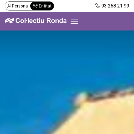
Vés
93 268 21 99
Persona
Entitat
al
contingut
Col·lectiu Ronda
Serveis
Actualitat
Despatxos
Demanar visita
Abonaments
CA
ES