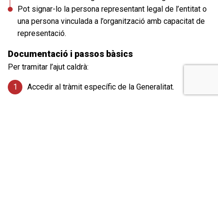
Pot signar-lo la persona representant legal de l’entitat o
una persona vinculada a l’organització amb capacitat de
representació.
Documentació i passos bàsics
Per tramitar l’ajut caldrà:
Accedir al tràmit específic de la Generalitat.
Emplenar el formulari de sol·licitud.
Adjuntar la documentació requerida, com ara la
declaració responsable d’ajuts de minimis i, si escau,
el full de domiciliació bancària o altra documentació
complementària.
Signar i enviar electrònicament la sol·licitud.