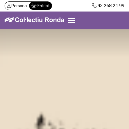
Vés
93 268 21 99
Persona
Entitat
al
contingut
Col·lectiu Ronda
Serveis
Actualitat
Despatxos
Demanar visita
Abonaments
CA
ES