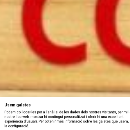
Usem galetes
Podem col·locar-les per a l'anàlisi de les dades dels nostres visitants, per mill
nostre lloc web, mostrar-hi contingut personalitzat i oferir-hi una excel·lent
experiència d'usuari. Per obtenir més informació sobre les galetes que usem, 
la configuració.