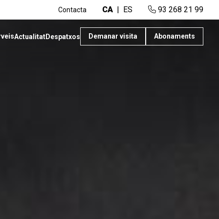
CA
ES
93 268 21 99
Contacta
rveis
Demanar visita
Abonaments
Actualitat
Despatxos