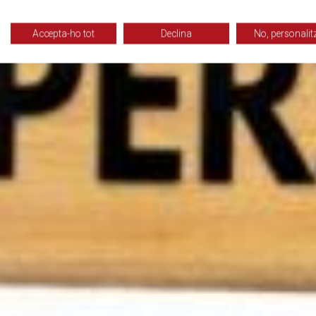
Accepta-ho tot
Declina
No, personalit