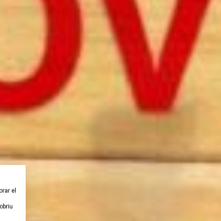
orar el
obriu