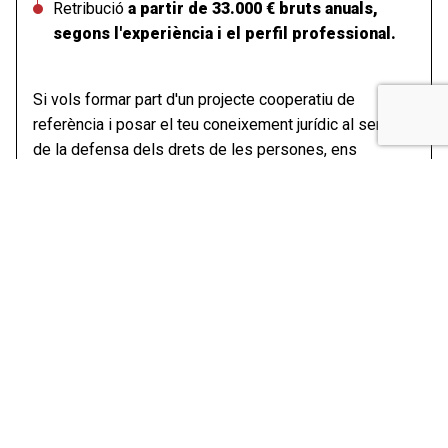
Retribució
a partir de 33.000 € bruts anuals,
segons l'experiència i el perfil professional.
Si vols formar part d'un projecte cooperatiu de
referència i posar el teu coneixement jurídic al servei
de la defensa dels drets de les persones, ens
agradarà conèixer la teva candidatura. Si estàs
interessat/da envia el teu currículum i una carta de
presentació al següent enllaç indicant el codi de
l'oferta:
JURFP012026
Envia el teu CV
Advocat/a Laboralista (Rubí)
Codi del procés: LAB012026