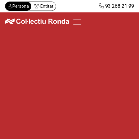
Vés
93 268 21 99
Persona
Entitat
al
contingut
Col·lectiu Ronda
Serveis
Actualitat
Despatxos
Demanar visita
Abonaments
CA
ES