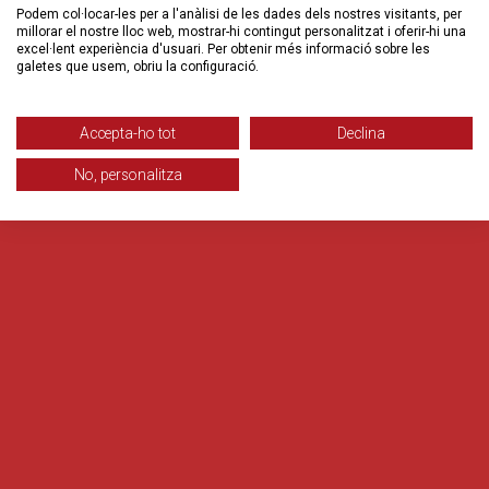
Podem col·locar-les per a l'anàlisi de les dades dels nostres visitants, per
millorar el nostre lloc web, mostrar-hi contingut personalitzat i oferir-hi una
excel·lent experiència d'usuari. Per obtenir més informació sobre les
galetes que usem, obriu la configuració.
Accepta-ho tot
Declina
No, personalitza