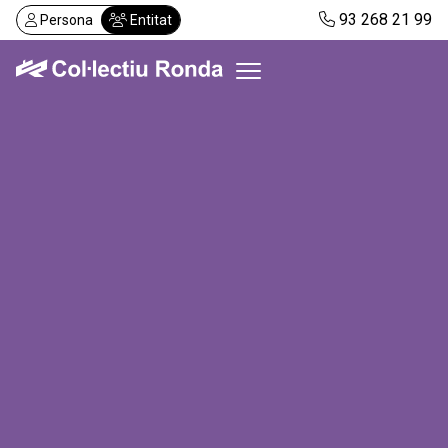
Vés
93 268 21 99
Persona
Entitat
al
contingut
Col·lectiu Ronda
Serveis
Actualitat
Despatxos
Demanar visita
Abonaments
CA
ES