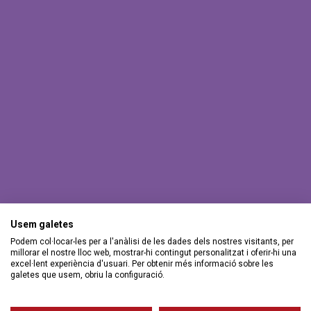
Usem galetes
Podem col·locar-les per a l'anàlisi de les dades dels nostres visitants, per
millorar el nostre lloc web, mostrar-hi contingut personalitzat i oferir-hi una
excel·lent experiència d'usuari. Per obtenir més informació sobre les
galetes que usem, obriu la configuració.