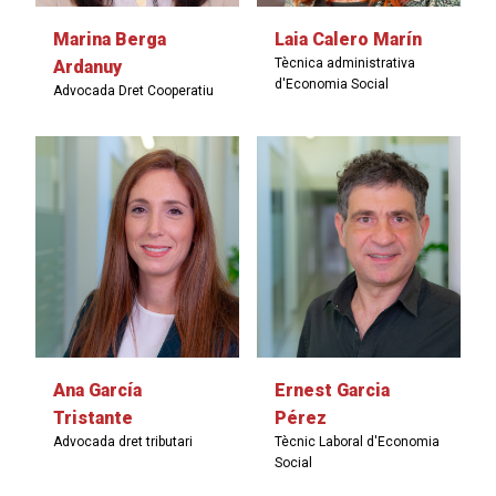
Marina Berga
Laia Calero Marín
Tècnica administrativa
Ardanuy
d'Economia Social
Advocada Dret Cooperatiu
Ana García
Ernest Garcia
Tristante
Pérez
Advocada dret tributari
Tècnic Laboral d'Economia
Social