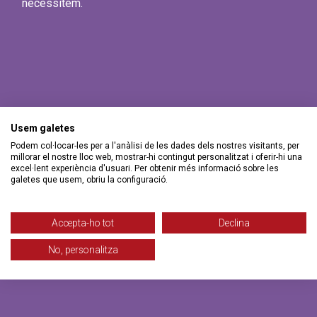
necessitem.
Usem galetes
Podem col·locar-les per a l'anàlisi de les dades dels nostres visitants, per
millorar el nostre lloc web, mostrar-hi contingut personalitzat i oferir-hi una
excel·lent experiència d'usuari. Per obtenir més informació sobre les
galetes que usem, obriu la configuració.
Accepta-ho tot
Declina
No, personalitza