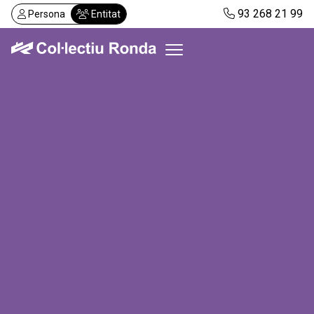
Vés
93 268 21 99
Persona
Entitat
al
contingut
Col·lectiu Ronda
Serveis
Actualitat
Despatxos
Demanar visita
Abonaments
CA
ES