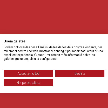
Usem galetes
Podem col·locar-les per a l'anàlisi de les dades dels nostres visitants, per
millorar el nostre lloc web, mostrar-hi contingut personalitzat i oferir-hi una
excel·lent experiència d'usuari. Per obtenir més informació sobre les
galetes que usem, obriu la configuració.
Accepta-ho tot
Declina
No, personalitza