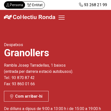
Vés
93 268 21 99
Persona
Entitat
al
contingut
Col·lectiu Ronda
Despatxos
Serveis
Granollers
Actualitat
Despatxos
Rambla Josep Tarradellas, 1 baixos
Demanar visita
(entrada per darrera estació autobusos).
Abonaments
Tel.: 93 870 87 42
Fax: 93 860 01 66
CA
ES
Com arribar-hi
De dilluns a dijous de 9:00 a 13:00 h i de 15:00 a 19:00 h