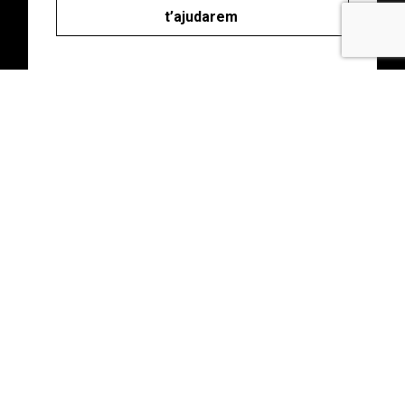
t’ajudarem
Abonaments
Gaudeix de descomptes i avantatges en el teu
assessorament amb una quota única.
Consultes gratuïtes durant tot l’any. Per a tu o
per a tu i qui tu vulguis.
Clica el botó i descobreix-los.