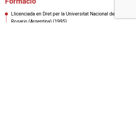
Formació
Llicenciada en Dret per la Universitat Nacional de
Rosario (Argentina) (1995).
Llicenciada en Dret per la Universitat de Barcelona
(2005).
Despatxos
Terrassa
Rambla d'Egara, 111, 2n
Tel.: 93 780 22 88
Com arribar-hi
De dilluns a dijous, de 9:00 a 13:00 h i de 15:00 a 19:00
h (dimecres fins les 18:00 h).