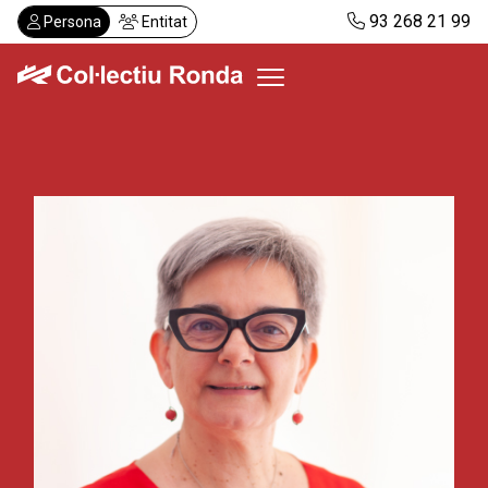
Vés
93 268 21 99
Persona
Entitat
al
contingut
Col·lectiu Ronda
Serveis
Actualitat
Despatxos
Demanar visita
Abonaments
CA
ES