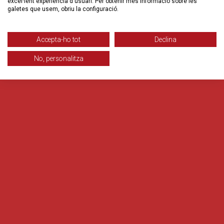
excel·lent experiència d'usuari. Per obtenir més informació sobre les
galetes que usem, obriu la configuració.
Accepta-ho tot
Declina
No, personalitza