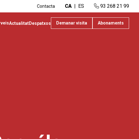
CA
ES
93 268 21 99
Contacta
rveis
Demanar visita
Abonaments
Actualitat
Despatxos