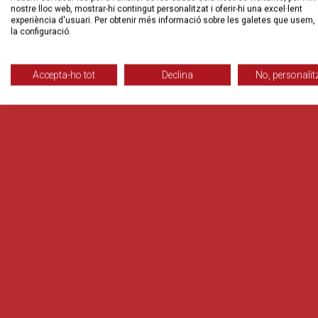
nostre lloc web, mostrar-hi contingut personalitzat i oferir-hi una excel·lent
experiència d'usuari. Per obtenir més informació sobre les galetes que usem, 
la configuració.
Accepta-ho tot
Declina
No, personalit