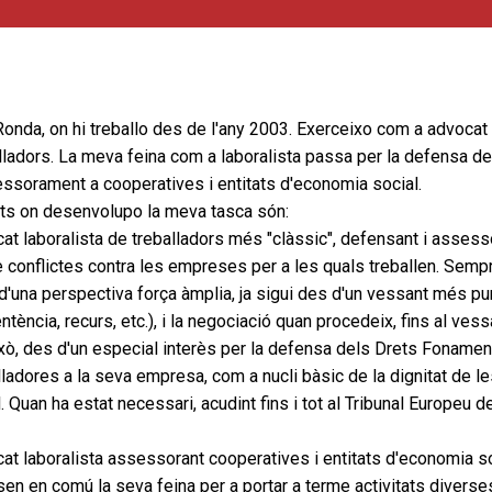
 Ronda, on hi treballo des de l'any 2003. Exerceixo com a advocat 
ladors. La meva feina com a laboralista passa per la defensa de
sessorament a cooperatives i entitats d'economia social.
its on desenvolupo la meva tasca són:
ocat laboralista de treballadors més "clàssic", defensant i asses
 conflictes contra les empreses per a les quals treballen. Sempr
d'una perspectiva força àmplia, ja sigui des d'un vessant més p
ntència, recurs, etc.), i la negociació quan procedeix, fins al ve
ixò, des d'un especial interès per la defensa dels Drets Fonamen
alladores a la seva empresa, com a nucli bàsic de la dignitat de 
ll. Quan ha estat necessari, acudint fins i tot al Tribunal Europeu
cat laboralista assessorant cooperatives i entitats d'economia so
en en comú la seva feina per a portar a terme activitats diverse