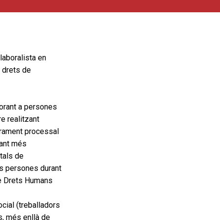
laboralista en
 drets de
sorant a persones
e realitzant
urament processal
ssant més
tals de
les persones durant
 de Drets Humans
cial (treballadors
s, més enllà de