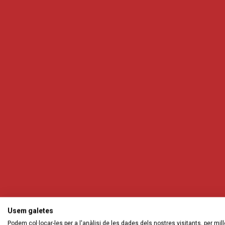
Usem galetes
Podem col·locar-les per a l'anàlisi de les dades dels nostres visitants, per mill