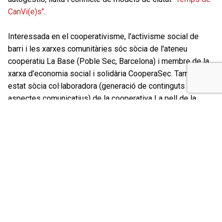
CanVi(e)s"
.
Interessada en el cooperativisme, l'activisme social de
barri i les xarxes comunitàries sóc sòcia de l'ateneu
cooperatiu La Base (Poble Sec, Barcelona) i membre de la
xarxa d’economia social i solidària CooperaSec. També he
estat sòcia col·laboradora (generació de continguts i
aspectes comunicatius) de la cooperativa La pell de la
ciutat (un projecte que treballa amb la infància, la
participació i l'espai públic). També he participat en l'equip
de comunicació de la UTE KM_Zero, que va guanyar el
concurs per a repensar Les Rambles de Barcelona, en la
seva fase d'estratègia i participativa.
Formació
Llicenciada en Periodisme per la UAB (1996).