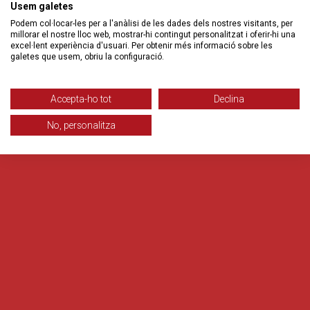
Usem galetes
Podem col·locar-les per a l'anàlisi de les dades dels nostres visitants, per
millorar el nostre lloc web, mostrar-hi contingut personalitzat i oferir-hi una
excel·lent experiència d'usuari. Per obtenir més informació sobre les
galetes que usem, obriu la configuració.
Accepta-ho tot
Declina
No, personalitza