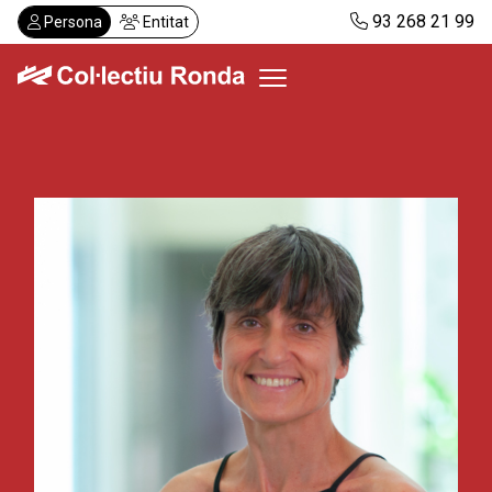
Vés
93 268 21 99
Persona
Entitat
al
contingut
Col·lectiu Ronda
Serveis
Actualitat
Despatxos
Demanar visita
Abonaments
CA
ES