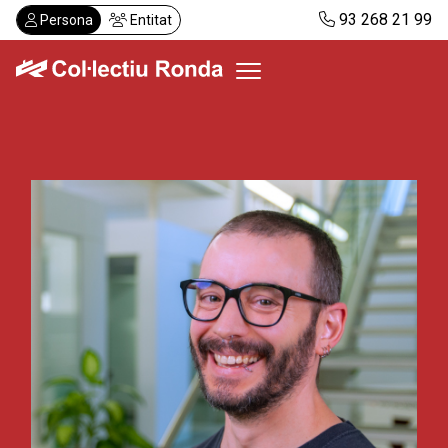
Vés
93 268 21 99
Persona
Entitat
al
contingut
Col·lectiu Ronda
Serveis
Actualitat
Despatxos
Demanar visita
Abonaments
CA
ES