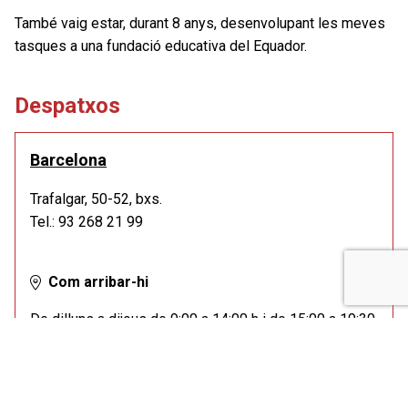
També vaig estar, durant 8 anys, desenvolupant les meves
tasques a una fundació educativa del Equador.
Despatxos
Barcelona
Trafalgar, 50-52, bxs.
Tel.: 93 268 21 99
Com arribar-hi
De dilluns a dijous de 9:00 a 14:00 h i de 15:00 a 19:30
h.
Divendres de 9:00 a 14:00 h.