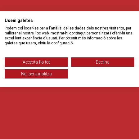
Usem galetes
Podem col·locar-les per a l'anàlisi de les dades dels nostres visitants, per
millorar el nostre lloc web, mostrar-hi contingut personalitzat i oferir-hi una
excel·lent experiència d'usuari. Per obtenir més informació sobre les
galetes que usem, obriu la configuració.
Accepta-ho tot
Declina
No, personalitza