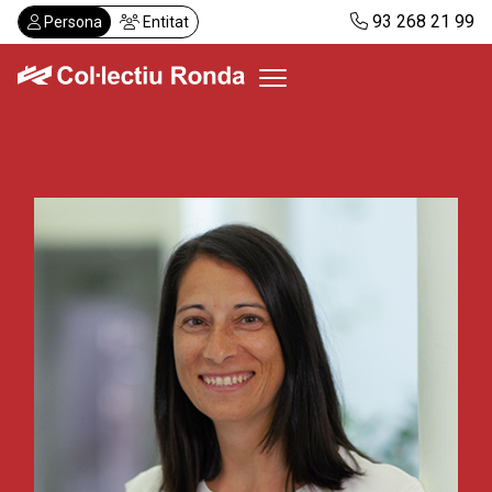
Vés
93 268 21 99
Persona
Entitat
al
contingut
Col·lectiu Ronda
Serveis
Actualitat
Despatxos
Demanar visita
Abonaments
CA
ES