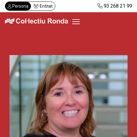
Vés
93 268 21 99
Persona
Entitat
al
contingut
Col·lectiu Ronda
Serveis
Actualitat
Despatxos
Demanar visita
Abonaments
CA
ES