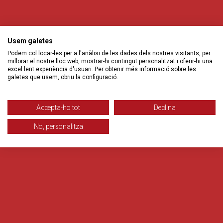
Usem galetes
Podem col·locar-les per a l'anàlisi de les dades dels nostres visitants, per
millorar el nostre lloc web, mostrar-hi contingut personalitzat i oferir-hi una
excel·lent experiència d'usuari. Per obtenir més informació sobre les
galetes que usem, obriu la configuració.
Accepta-ho tot
Declina
No, personalitza