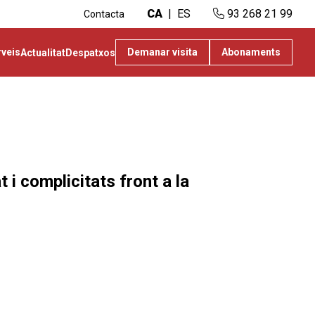
CA
ES
93 268 21 99
Contacta
rveis
Demanar visita
Abonaments
Actualitat
Despatxos
 i complicitats front a la