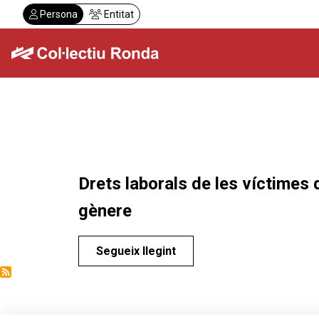
Vés
Persona
Entitat
al
contingut
Col·lectiu Ronda
Serveis
Drets laborals de les víctimes 
gènere
Segueix llegint