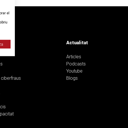
orar el
obriu
Actualitat
za
Articles
ns
Podcasts
Youtube
 ciberfraus
Blogs
a
cis
pacitat