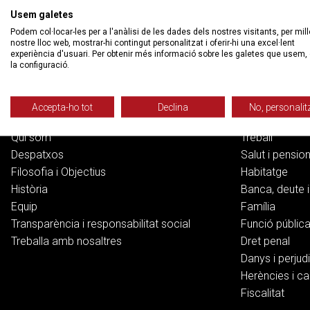
Usem galetes
Podem col·locar-les per a l'anàlisi de les dades dels nostres visitants, per mill
nostre lloc web, mostrar-hi contingut personalitzat i oferir-hi una excel·lent
experiència d'usuari. Per obtenir més informació sobre les galetes que usem, 
la configuració.
Col·lectiu Ronda
Serveis
Accepta-ho tot
Declina
No, personalit
Qui som
Treball
Despatxos
Salut i pensio
Filosofia i Objectius
Habitatge
Història
Banca, deute i
Equip
Família
Transparència i responsabilitat social
Funció públic
Treballa amb nosaltres
Dret penal
Danys i perjudi
Herències i ca
Fiscalitat