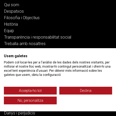
Qui som
Despatxos
Filosofia i Objectius
Història
Equip
Transparència i responsabilitat social
Treballa amb nosaltres
Serveis
Usem galetes
Podem col·locar-les per a l'anàlisi de les dades dels nostres visitants, per
millorar el nostre lloc web, mostrar-hi contingut personalitzat i oferir-hi una
Treball
excel·lent experiència d'usuari. Per obtenir més informació sobre les
Salut i pensions
galetes que usem, obriu la configuració.
Habitatge
Banca, deute i ciberfraus
Accepta-ho tot
Declina
Família
Funció pública
No, personalitza
Dret penal
Danys i perjudicis