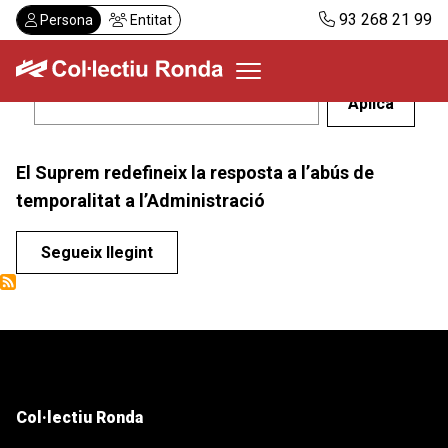
Vés
93 268 21 99
Persona
Entitat
al
contingut
Col·lectiu Ronda
El Suprem redefineix la resposta a l’abús de
Serveis
temporalitat a l’Administració
Actualitat
Despatxos
Segueix llegint
Demanar visita
Abonaments
CA
ES
Col·lectiu Ronda