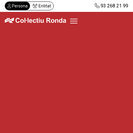
Vés
93 268 21 99
Persona
Entitat
al
contingut
Col·lectiu Ronda
Serveis
Actualitat
Despatxos
Demanar visita
Abonaments
CA
ES