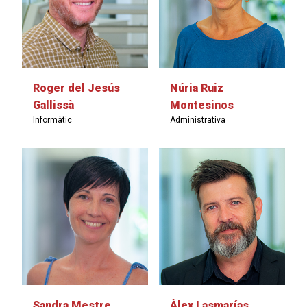
Roger del Jesús
Núria Ruiz
Gallissà
Montesinos
Informàtic
Administrativa
Sandra Mestre
Àlex Lasmarías