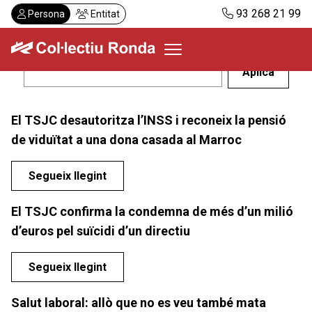
Vés
93 268 21 99
Persona
Entitat
al
contingut
Col·lectiu Ronda
El TSJC desautoritza l’INSS i reconeix la pensió
Serveis
de viduïtat a una dona casada al Marroc
Actualitat
Despatxos
Segueix llegint
Demanar visita
El TSJC confirma la condemna de més d’un milió
Abonaments
d’euros pel suïcidi d’un directiu
CA
ES
Segueix llegint
Salut laboral: allò que no es veu també mata