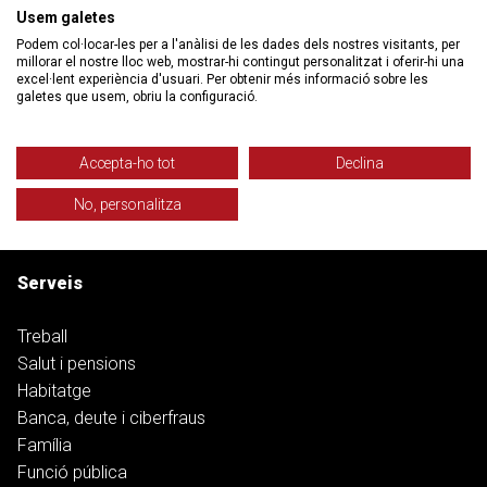
Usem galetes
Col·lectiu Ronda
Podem col·locar-les per a l'anàlisi de les dades dels nostres visitants, per
millorar el nostre lloc web, mostrar-hi contingut personalitzat i oferir-hi una
Qui som
excel·lent experiència d'usuari. Per obtenir més informació sobre les
galetes que usem, obriu la configuració.
Despatxos
Filosofia i Objectius
Història
Accepta-ho tot
Declina
Equip
No, personalitza
Transparència i responsabilitat social
Treballa amb nosaltres
Serveis
Treball
Salut i pensions
Habitatge
Banca, deute i ciberfraus
Família
Funció pública