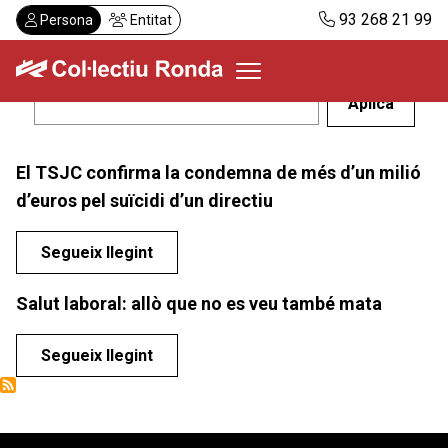
Vés
93 268 21 99
Persona
Entitat
al
contingut
Col·lectiu Ronda
El TSJC confirma la condemna de més d’un milió
Serveis
d’euros pel suïcidi d’un directiu
Actualitat
Despatxos
Segueix llegint
Demanar visita
Salut laboral: allò que no es veu també mata
Abonaments
Segueix llegint
CA
ES