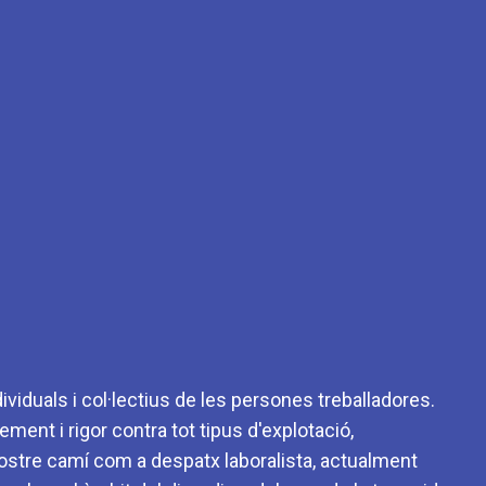
viduals i col·lectius de les persones treballadores.
ment i rigor contra tot tipus d'explotació,
 nostre camí com a despatx laboralista, actualment