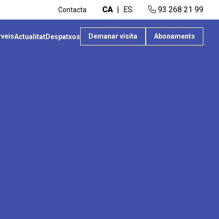
CA
ES
93 268 21 99
Contacta
rveis
Demanar visita
Abonaments
Actualitat
Despatxos