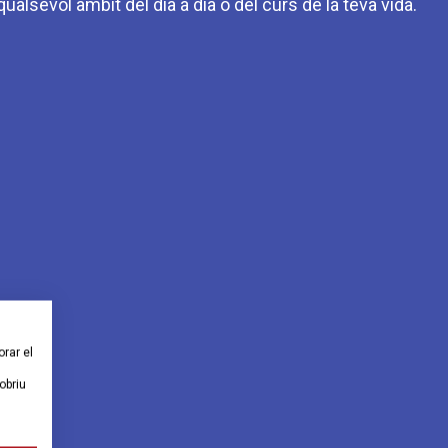
alsevol àmbit del dia a dia o del curs de la teva vida.
orar el
obriu