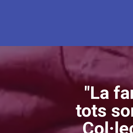
"La fa
tots so
Col·le