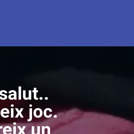
salut..
eix joc.
reix un