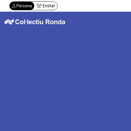
Vés
Persona
Entitat
al
contingut
Col·lectiu Ronda
Serveis