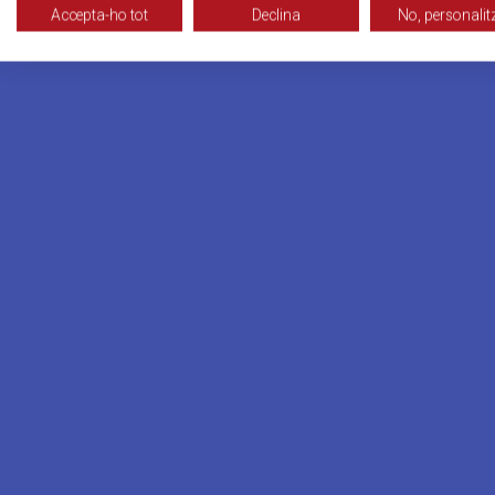
Accepta-ho tot
Declina
No, personalit