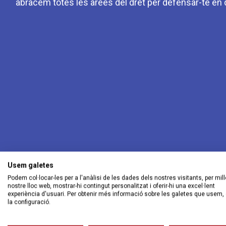
abracem totes les àrees del dret per defensar-te en qu
Usem galetes
Podem col·locar-les per a l'anàlisi de les dades dels nostres visitants, per mill
nostre lloc web, mostrar-hi contingut personalitzat i oferir-hi una excel·lent
experiència d'usuari. Per obtenir més informació sobre les galetes que usem, 
la configuració.