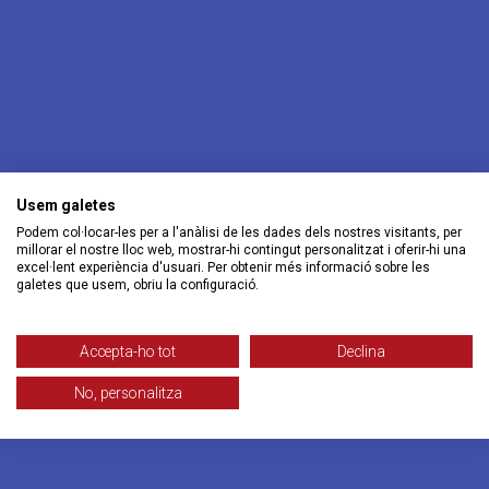
Usem galetes
Podem col·locar-les per a l'anàlisi de les dades dels nostres visitants, per
millorar el nostre lloc web, mostrar-hi contingut personalitzat i oferir-hi una
excel·lent experiència d'usuari. Per obtenir més informació sobre les
galetes que usem, obriu la configuració.
Accepta-ho tot
Declina
No, personalitza