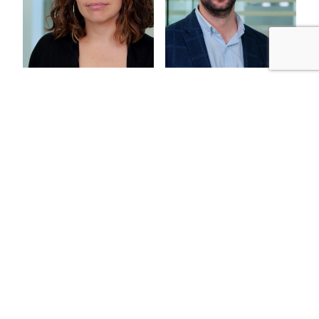
Remei Dorado
Pau Estévez
Ponce
Fortuny
Advocada laboralista
Advocat laboralista
Elisabet Llistuella
Cristina Puga