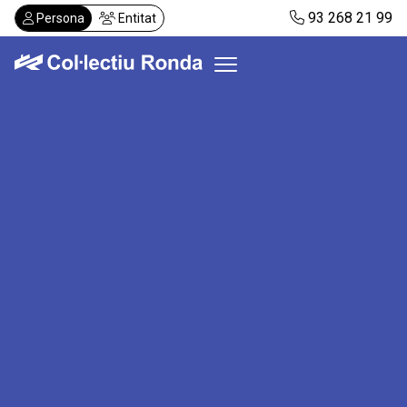
Vés
93 268 21 99
Persona
Entitat
al
contingut
Col·lectiu Ronda
Serveis
Actualitat
Despatxos
Demanar visita
Abonaments
CA
ES