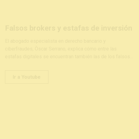
Falsos brokers y estafas de inversión
El abogado especialista en derecho bancario y
ciberfraudes, Òscar Serrano, explica cómo entre las
estafas digitales se encuentran también las de los falsos
brokers o traders, que nos hacen creer que con pequeñas
inversiones ganaremos mucho dinero y acostumbran a ser
Ir a Youtube
personas que suplantan la identidad de otras empresas o
especialistas para poder quedarse con nuestro dinero. Los
bancos tienen su responsabilidad. Y podemos reclamarlo.
Blogs
[Activa los subtítulos en castellano]
Derecho Inmobiliario
Mala práctica bancaria
El blog de Tismi
Otro blog más. Un blog de Miguel Arenas