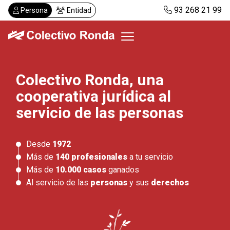
Pasar
93 268 21 99
Persona
Entidad
al
contenido
principal
Colectivo Ronda, una
Colectivo Ronda
cooperativa jurídica al
Servicios
Actualidad
servicio de las personas
Despachos
Solicitar visita
Desde
1972
Abonos
Más de
140 profesionales
a tu servicio
Más de
10.000 casos
ganados
Al servicio de las
personas
y sus
derechos
ES
CA