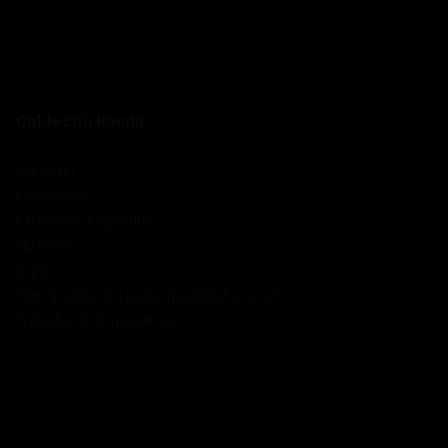
Col·lectiu Ronda
Qui som
Despatxos
Filosofia i Objectius
Història
Equip
Transparència i responsabilitat social
Treballa amb nosaltres
Serveis
Treball
Salut i pensions
Habitatge