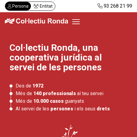
Vés
93 268 21 99
Persona
Entitat
al
contingut
Col·lectiu Ronda, una
Col·lectiu Ronda
cooperativa jurídica al
Serveis
Actualitat
servei de les persones
Despatxos
Demanar visita
Des de
1972
Abonaments
Més de
140 professionals
al teu servei
Més de
10.000 casos
guanyats
Al servei de les
persones
i els seus
drets
CA
ES