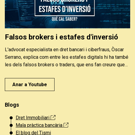
Falsos brokers i estafes d'inversió
L'advocat especialista en dret bancari i ciberfraus, Òscar
Serrano, explica com entre les estafes digitals hi ha també
les dels falsos brokers o traders, que ens fan creure que
amb petites inversions guanyarem molts diners i
acostumen a ser persones que suplanten la identitat
Anar a Youtube
d'altres empreses o especialistes per poder quedar-se
amb els nostres diners. Els bancs tenen la seva
responsabilitat. I podem reclamar.
Blogs
Dret Immobiliari
Mala pràctica bancària
El blog del Tismi