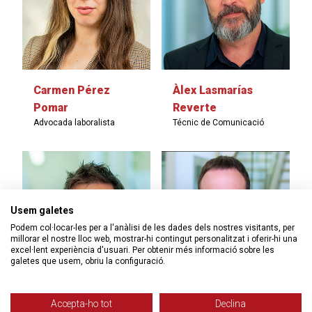
Carmen Pérez
Àlex Lasmarías
Pomar
Reverte
Advocada laboralista
Técnic de Comunicació
Usem galetes
Podem col·locar-les per a l'anàlisi de les dades dels nostres visitants, per
millorar el nostre lloc web, mostrar-hi contingut personalitzat i oferir-hi una
excel·lent experiència d'usuari. Per obtenir més informació sobre les
galetes que usem, obriu la configuració.
Accepta-ho tot
Declina
Natxo Parra Arnaiz
Benjamín Lara Moya