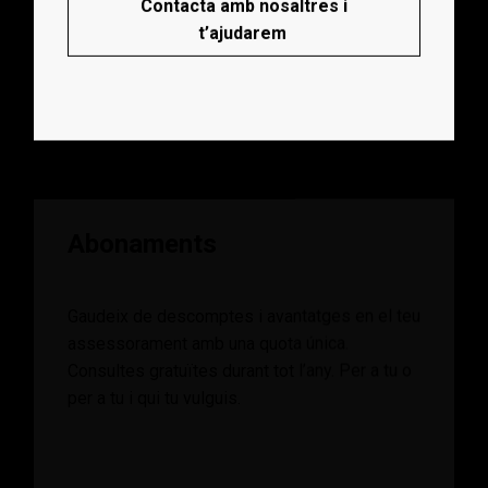
Contacta amb nosaltres i
t’ajudarem
Abonaments
Gaudeix de descomptes i avantatges en el teu
assessorament amb una quota única.
Consultes gratuïtes durant tot l’any. Per a tu o
per a tu i qui tu vulguis.
Clica el botó i descobreix-los.