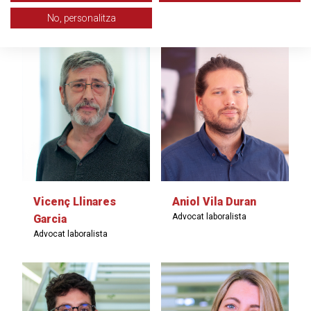
Advocat laboralista
Informàtic
No, personalitza
Vicenç Llinares
Aniol Vila Duran
Advocat laboralista
Garcia
Advocat laboralista