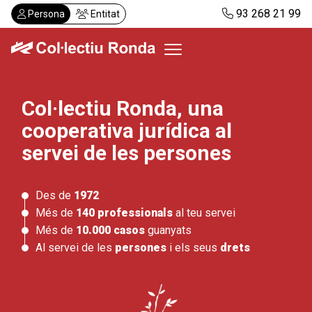
Vés
93 268 21 99
Persona
Entitat
al
contingut
Col·lectiu Ronda, una
Col·lectiu Ronda
cooperativa jurídica al
Serveis
Actualitat
servei de les persones
Despatxos
Demanar visita
Des de
1972
Abonaments
Més de
140 professionals
al teu servei
Més de
10.000 casos
guanyats
Al servei de les
persones
i els seus
drets
CA
ES