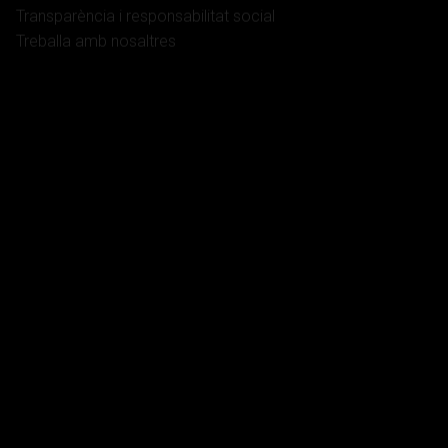
Treballa amb nosaltres
Serveis
Treball
Salut i pensions
Habitatge
Banca, deute i ciberfraus
Família
Funció pública
Dret penal
Danys i perjudicis
Herències i capacitat
Fiscalitat
Actualitat
Articles