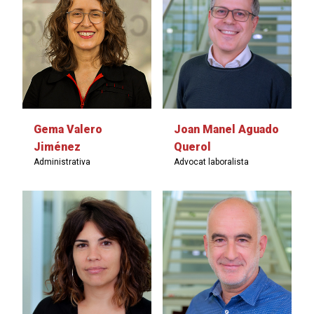
Gema Valero
Joan Manel Aguado
Jiménez
Querol
Administrativa
Advocat laboralista