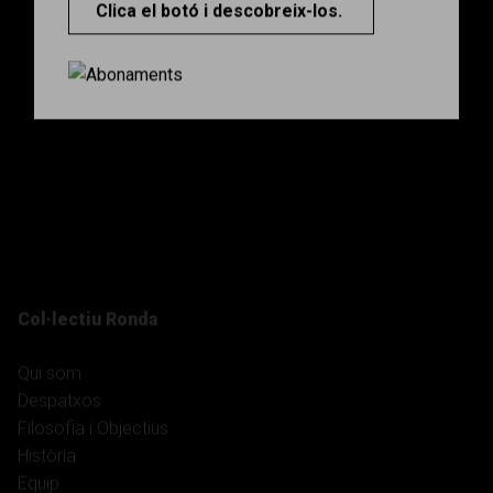
Col·lectiu Ronda
Qui som
Despatxos
Filosofia i Objectius
Història
Equip
Transparència i responsabilitat social