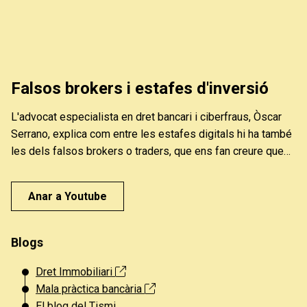
Falsos brokers i estafes d'inversió
L'advocat especialista en dret bancari i ciberfraus, Òscar
Serrano, explica com entre les estafes digitals hi ha també
les dels falsos brokers o traders, que ens fan creure que
amb petites inversions guanyarem molts diners i
acostumen a ser persones que suplanten la identitat
Anar a Youtube
d'altres empreses o especialistes per poder quedar-se
amb els nostres diners. Els bancs tenen la seva
responsabilitat. I podem reclamar.
Blogs
Dret Immobiliari
Mala pràctica bancària
El blog del Tismi