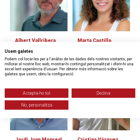
Albert Vallribera
Marta Castillo
Peralta
Martínez
Usem galetes
Advocat laboralista
Advocada laboralista
Podem col·locar-les per a l'anàlisi de les dades dels nostres visitants, per
millorar el nostre lloc web, mostrar-hi contingut personalitzat i oferir-hi una
excel·lent experiència d'usuari. Per obtenir més informació sobre les
galetes que usem, obriu la configuració.
Accepta-ho tot
Declina
No, personalitza
Jordi Juan Monreal
Cristina Vázquez